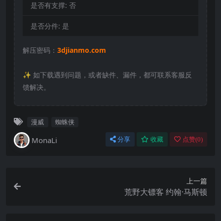
是否有支撑:
否
是否分件:
是
解压密码：
3djianmo.com
✨️ 如下载遇到问题，或者缺件、漏件，都可联系客服反
馈解决。
漫威
蜘蛛侠
MonaLi
分享
收藏
点赞(
0
)
上一篇
荒野大镖客 约翰·马斯顿