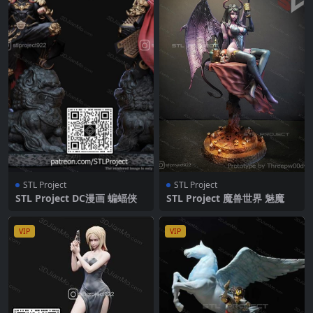
STL Project
STL Project
STL Project DC漫画 蝙蝠侠
STL Project 魔兽世界 魅魔
VIP
VIP