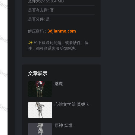
文件大小:
558.4 MB
是否有支撑:
否
是否分件:
是
解压密码：
3djianmo.com
✨️ 如下载遇到问题，或者缺件、漏
件，都可联系客服反馈解决。
文章展示
魅魔
心跳文学部 莫妮卡
原神 烟绯