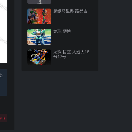
超级马里奥 路易吉
龙珠 萨博
龙珠 悟空 人造人18
号17号
盗
(
0
)