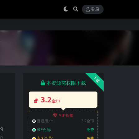
登录
下载
本资源需权限下载
3.2
金币
VIP折扣
普通用户:
3.2金币
的
VIP会员:
免费
短
永久会员:
免费