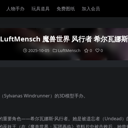
人物手办
玩具道具
免费图纸
加入会员
LuftMensch 魔兽世界 风行者 希尔瓦娜斯
2025-10-05
LuftMensch
0
0
vanas Windrunner）的3D模型手办。
重要角色——希尔瓦娜斯·风行者。她是被遗忘者（Undead）
的巫妖王（在《魔兽世界：军团再临》资料片中被击败后，她曾