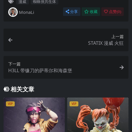
漫威
蜘蛛侠共生体
MonaLi
分享
收藏
点赞(
0
)
上一篇
STATIX 漫威 火狂
下一篇
H3LL 带镰刀的萨蒂尔和海森堡
相关文章
VIP
VIP