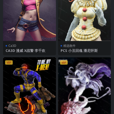
Ca3D
精选散件
CA3D 漫威 X战警 李千欢
PCS 小丑回魂 潘尼怀斯
VIP
VIP