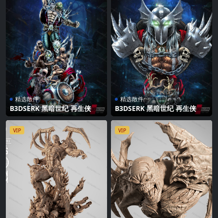
精选散件
精选散件
B3DSERK 黑暗世纪 再生侠
B3DSERK 黑暗世纪 再生侠
VIP
VIP