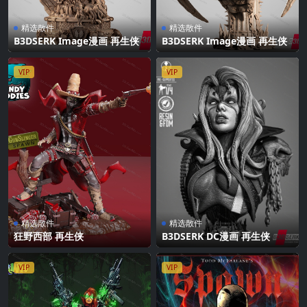
精选散件
精选散件
B3DSERK Image漫画 再生侠
B3DSERK Image漫画 再生侠
VIP
VIP
精选散件
精选散件
狂野西部 再生侠
B3DSERK DC漫画 再生侠
VIP
VIP