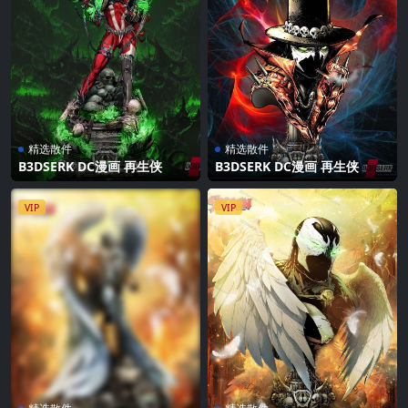
精选散件
精选散件
B3DSERK DC漫画 再生侠
B3DSERK DC漫画 再生侠
VIP
VIP