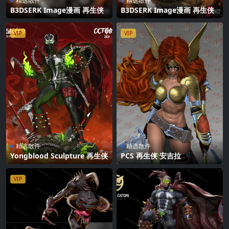
精选散件
精选散件
B3DSERK Image漫画 再生侠
B3DSERK Image漫画 再生侠
VIP
VIP
精选散件
精选散件
Yongblood Sculpture 再生侠
PCS 再生侠 安吉拉
VIP