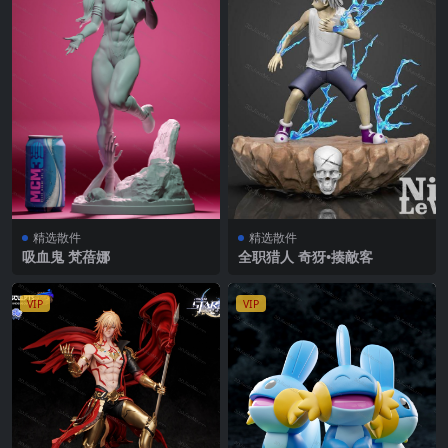
精选散件
精选散件
吸血鬼 梵蓓娜
全职猎人 奇犽•揍敵客
VIP
VIP