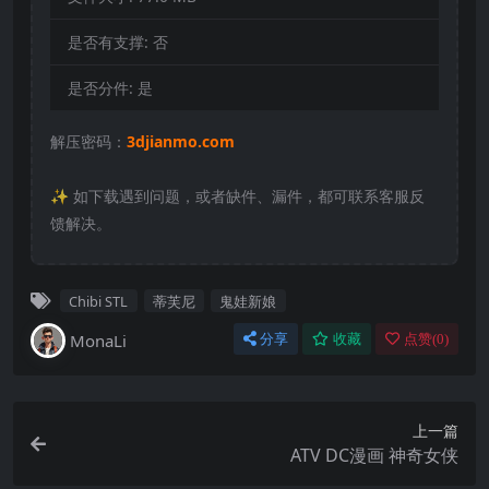
是否有支撑:
否
是否分件:
是
解压密码：
3djianmo.com
✨️ 如下载遇到问题，或者缺件、漏件，都可联系客服反
馈解决。
Chibi STL
蒂芙尼
鬼娃新娘
MonaLi
分享
收藏
点赞(
0
)
上一篇
ATV DC漫画 神奇女侠