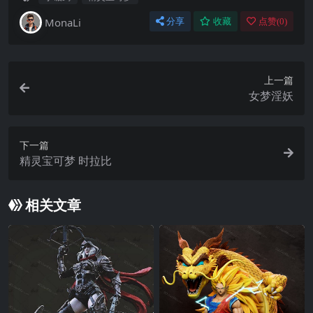
MonaLi
分享
收藏
点赞(
0
)
上一篇
女梦淫妖
下一篇
精灵宝可梦 时拉比
相关文章