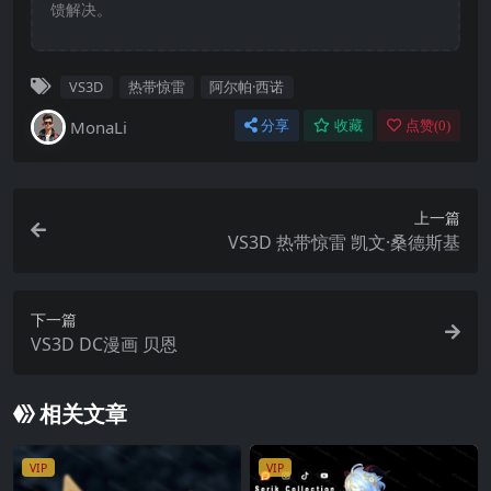
馈解决。
VS3D
热带惊雷
阿尔帕·西诺
MonaLi
分享
收藏
点赞(
0
)
上一篇
VS3D 热带惊雷 凯文·桑德斯基
下一篇
VS3D DC漫画 贝恩
相关文章
VIP
VIP