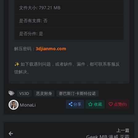
文件大小:
797.21 MB
是否有支撑:
否
是否分件:
是
解压密码：
3djianmo.com
✨️ 如下载遇到问题，或者缺件、漏件，都可联系客服反
馈解决。
VS3D
恶灵附身
赛巴斯汀·卡斯特拉诺
MonaLi
分享
收藏
点赞(
0
)
上一篇
Geek MB 漫威 灭霸