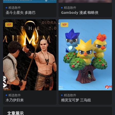
精选散件
精选散件
圣斗士星矢 多路巴
Gambody 漫威 蜘蛛侠
VIP
VIP
精选散件
精选散件
木乃伊归来
精灵宝可梦 三鸟组
文章展示