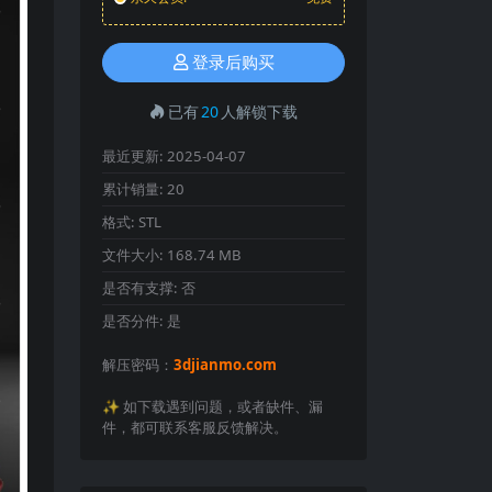
登录后购买
已有
20
人解锁下载
最近更新:
2025-04-07
累计销量:
20
格式:
STL
文件大小:
168.74 MB
是否有支撑:
否
是否分件:
是
解压密码：
3djianmo.com
✨️ 如下载遇到问题，或者缺件、漏
件，都可联系客服反馈解决。