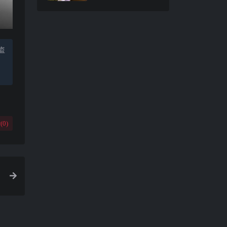
盗
(
0
)