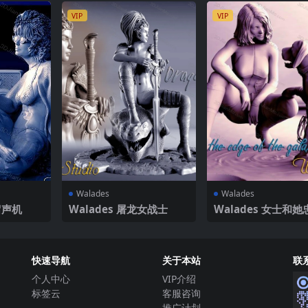
VIP
VIP
Walades
Walades
留声机
Walades 屠龙女战士
Walades 女士和
伴侣
快速导航
关于本站
联
个人中心
VIP介绍
标签云
客服咨询
推广计划