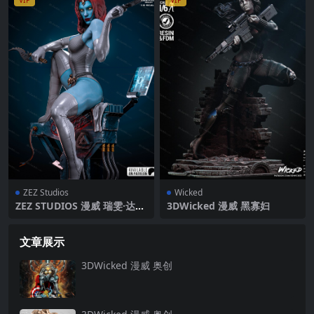
VIP
VIP
ZEZ Studios
Wicked
ZEZ STUDIOS 漫威 瑞雯·达克
3DWicked 漫威 黑寡妇
霍姆
文章展示
3DWicked 漫威 奥创