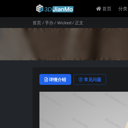
首页
分类
首页
手办
Wicked
正文
详情介绍
常见问题