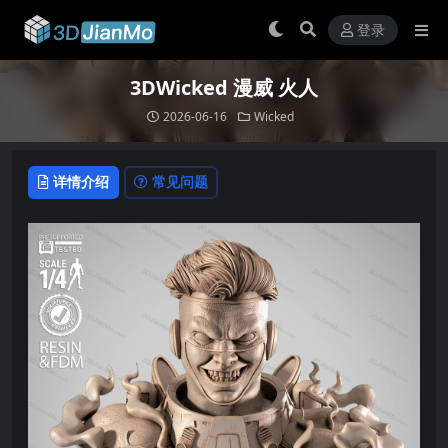
登录
3DWicked 漫威 火人
2026-06-16
Wicked
详情介绍
常见问题