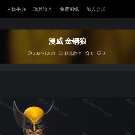
人物手办
玩具道具
免费图纸
加入会员
漫威 金钢狼
2024-12-21
精选散件
0
0