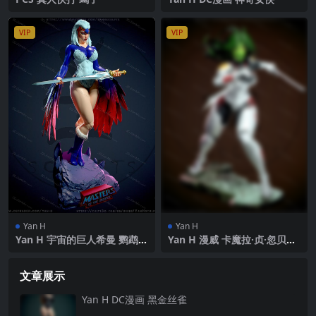
VIP
VIP
Yan H
Yan H
Yan H 宇宙的巨人希曼 鹦鹉仙
Yan H 漫威 卡魔拉·贞·忽贝莉·
子
本·泰坦
文章展示
Yan H DC漫画 黑金丝雀