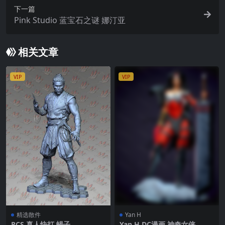
下一篇
Pink Studio 蓝宝石之谜 娜汀亚
相关文章
VIP
VIP
精选散件
Yan H
PCS 真人快打 蝎子
Yan H DC漫画 神奇女侠