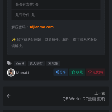
是否有支撑:
否
是否分件:
是
解压密码：
3djianmo.com
✨️ 如下载遇到问题，或者缺件、漏件，都可联系客服反
馈解决。
Yan H
真人快打
索尼娅
MonaLi
分享
收藏
点赞(
0
)
上一篇
QB Works DC漫画 渡鸦