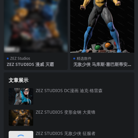
ZEZ Studios
精选散件
ZEZ STUDIOS 漫威 灭霸
无敌少侠 马库斯·塞巴斯蒂安·
格雷森
文章展示
ZEZ STUDIOS DC漫画 迪克·格雷森
ZEZ STUDIOS 变形金钢 大黄锋
ZEZ STUDIOS 无敌少侠 征服者