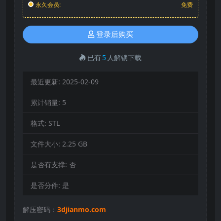
永久会员:
免费
登录后购买
已有
5
人解锁下载
最近更新:
2025-02-09
累计销量:
5
格式:
STL
文件大小:
2.25 GB
是否有支撑:
否
是否分件:
是
解压密码：
3djianmo.com