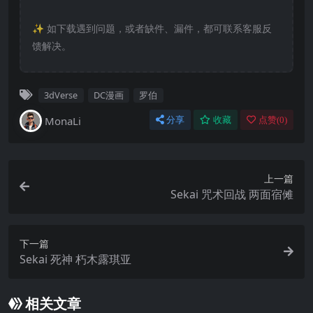
✨️ 如下载遇到问题，或者缺件、漏件，都可联系客服反
馈解决。
3dVerse
DC漫画
罗伯
MonaLi
分享
收藏
点赞(
0
)
上一篇
Sekai 咒术回战 两面宿傩
下一篇
Sekai 死神 朽木露琪亚
相关文章