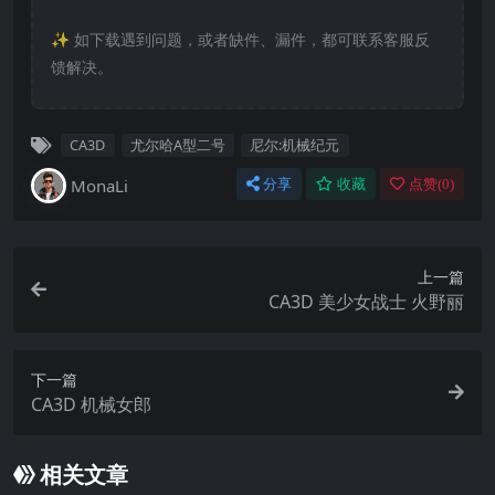
✨️ 如下载遇到问题，或者缺件、漏件，都可联系客服反
馈解决。
CA3D
尤尔哈A型二号
尼尔:机械纪元
MonaLi
分享
收藏
点赞(
0
)
上一篇
CA3D 美少女战士 火野丽
下一篇
CA3D 机械女郎
相关文章