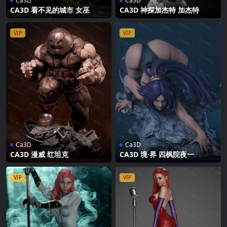
Ca3D
Ca3D
CA3D 看不见的城市 女巫
CA3D 神探加杰特 加杰特
VIP
VIP
Ca3D
Ca3D
CA3D 漫威 红坦克
CA3D 境·界 四枫院夜一
VIP
VIP