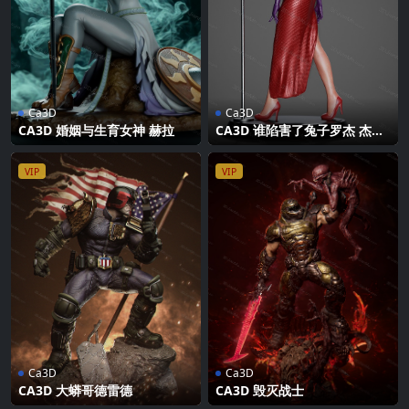
Ca3D
Ca3D
CA3D 婚姻与生育女神 赫拉
CA3D 谁陷害了兔子罗杰 杰西
卡
VIP
VIP
Ca3D
Ca3D
CA3D 大蟒哥德雷德
CA3D 毁灭战士