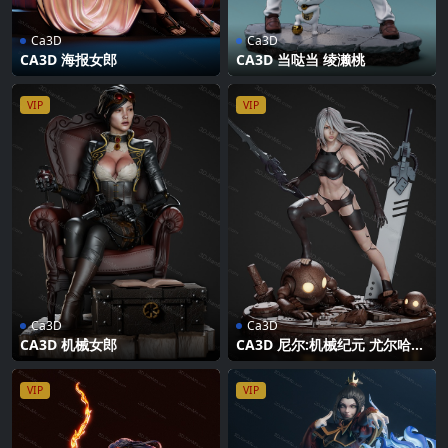
Ca3D
Ca3D
CA3D 海报女郎
CA3D 当哒当 绫濑桃
VIP
VIP
Ca3D
Ca3D
CA3D 机械女郎
CA3D 尼尔:机械纪元 尤尔哈A
型二号
VIP
VIP