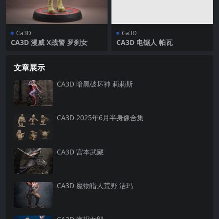
Ca3D
Ca3D
CA3D 漫威 Ⅹ战警 罗刹女
CA3D 电锯人 帕瓦
文章展示
CA3D 暗黑破坏神 莉莉斯
CA3D 2025年6月半身像合集
CA3D 宫本武藏
CA3D 魔物猎人荒野 洁玛