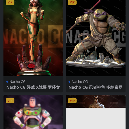
VIP
VIP
Nacho CG
Nacho CG
Nacho CG 漫威 X战警 罗莎女
Nacho CG 忍者神龟 多纳泰罗
VIP
VIP