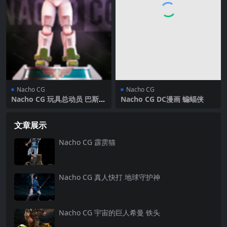
Nacho CG
Nacho CG
Nacho CG 玩具总动员 巴斯光
Nacho CG DC漫画 蝙蝠侠
年
文章展示
Nacho CG 霹雳猫
Nacho CG 真人快打 地球守护神
Nacho CG 宇宙的巨人希曼 铁头