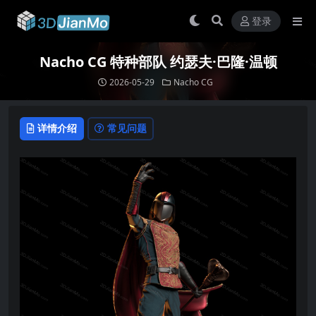
登录
Nacho CG 特种部队 约瑟夫·巴隆·温顿
2026-05-29
Nacho CG
详情介绍
常见问题