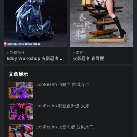
精选散件
散件
Eddy Workshop 火影忍者 千
火影忍者 春野樱
手扉间
文章展示
LionRealm 当哒当 圆城寺仁
LionRealm 我独自升级 大牙
LionRealm 火影忍者 波风水门