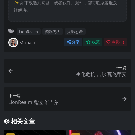
✨️ 如下载遇到问题，或者缺件、漏件，都可联系客服反
馈解决。
LionRealm
漩涡鸣人
火影忍者
MonaLi
分享
收藏
点赞(
0
)
上一篇
生化危机 吉尔·瓦伦蒂安
下一篇
LionRealm 鬼泣 维吉尔
相关文章