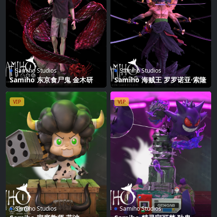
Samiho Studios
Samiho Studios
Samiho 东京食尸鬼 金木研
Samiho 海贼王 罗罗诺亚·索隆
VIP
VIP
Samiho Studios
Samiho Studios