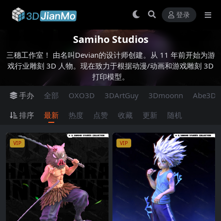
登录
Samiho Studios
三穗工作室！ 由名叫Devian的设计师创建。从 11 年前开始为游
戏行业雕刻 3D 人物。现在致力于根据动漫/动画和游戏雕刻 3D
打印模型。
手办
全部
OXO3D
3DArtGuy
3Dmoonn
Abe3D
排序
最新
热度
点赞
收藏
更新
随机
VIP
VIP