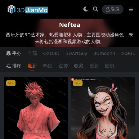
登录
Neftea
西班牙的3D艺术家。热爱雕塑和人物，主要围绕动漫角色，未
来将包括漫画和视频游戏的人物。
手办
全部
OXO3D
3DArtGuy
3Dmoonn
Abe3D
排序
最新
热度
点赞
收藏
更新
随机
VIP
VIP