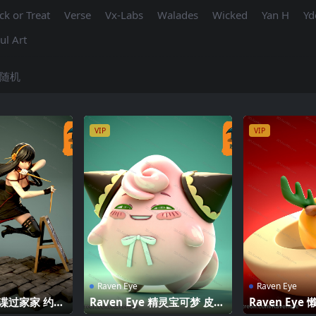
ick or Treat
Verse
Vx-Labs
Walades
Wicked
Yan H
Yd
ul Art
随机
VIP
VIP
Raven Eye
Raven Eye
 间谍过家家 约尔
Raven Eye 精灵宝可梦 皮宝
Raven Eye
宝