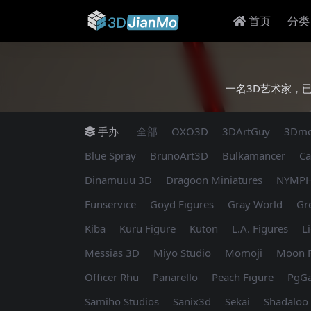
首页
分类
一名3D艺术家，
手办
全部
OXO3D
3DArtGuy
3Dm
Blue Spray
BrunoArt3D
Bulkamancer
C
Dinamuuu 3D
Dragoon Miniatures
NYMPH
Funservice
Goyd Figures
Gray World
Gr
Kiba
Kuru Figure
Kuton
L.A. Figures
L
Messias 3D
Miyo Studio
Momoji
Moon F
Officer Rhu
Panarello
Peach Figure
PgGa
Samiho Studios
Sanix3d
Sekai
Shadaloo 