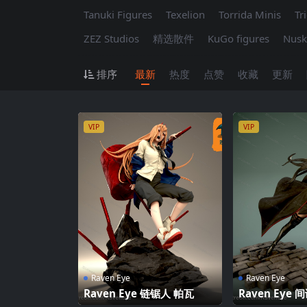
Tanuki Figures
Texelion
Torrida Minis
Tr
ZEZ Studios
精选散件
KuGo figures
Nusk
排序
最新
热度
点赞
收藏
更新
VIP
VIP
Raven Eye
Raven Eye
Raven Eye 链锯人 帕瓦
Raven Eye
·福杰