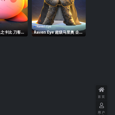
Raven Eye
e 星之卡比 刀客卡
Raven Eye 超级马里奥 企鹅
国王
首页
用户