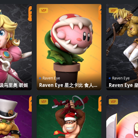
VIP
VIP
Raven Eye
Raven Eye
 超级马里奥 碧姬
Raven Eye 星之卡比 食人花
Raven Ey
卡比
塞拉斯·维多
VIP
VIP