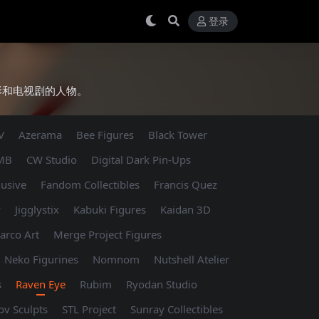
登录
影和电视剧的人物。
V
Azerama
Bee Figures
Black Tower
 MB
CW Studio
Digital Dark Pin-Ups
lusive
Fandom Collectibles
Francis Quez
y
Jigglystix
Kabuki Figures
Kaidan 3D
arco Art
Merge Project Figures
Neko Figurines
Nomnom
Nutshell Atelier
s
Raven Eye
Rubim
Ryodan Studio
ov Sculpts
STL Project
Sunray Collectibles