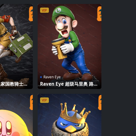
VIP
Raven Eye
e 皇家国教骑士团
Raven Eye 超级马里奥 路易
利亚
吉
VIP