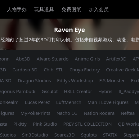
人物手办
玩具道具
免费图纸
加入会员
Raven Eye
已经雕刻了超过2年的3D可打印人物。包括来自视频游戏、动漫、电
oonn
Abe3D
Alvaro Stuardo
Anime Girls
Artifex3D
AT
a3D
Cardoso 3D
Chibi STL
Chuya Factory
Creative Geek
A 3D
Dragun Studios
Eddys Workshop
E.S Monster
Exc
egorius Pambudi
Gsculpt
H3LL Creator
Hybris
Il_Paddy
ionRealm
Lucas Perez
LuftMensch
Man I Love Figures
M
igures
MyPokePrints
Nacho CG
Nation Rodera
Neftea
sta
Pikitty
Pink Studio
PREY STL COLLECTION
QB Work
Studios
Sin3Dstudio
Soarez3D
Squlpts
STATIX
Stepan