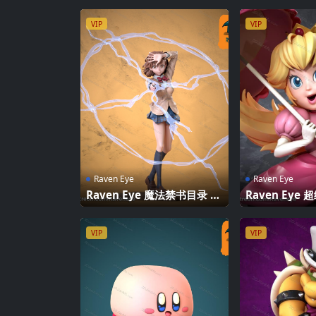
VIP
VIP
Raven Eye
Raven Eye
Raven Eye 魔法禁书目录 御
Raven Eye
坂美琴
VIP
VIP