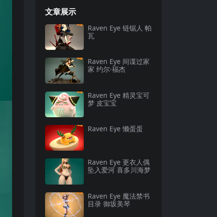
文章展示
Raven Eye 链锯人 帕
瓦
Raven Eye 间谍过家
家 约尔·福杰
Raven Eye 精灵宝可
梦 皮宝宝
Raven Eye 懒蛋蛋
Raven Eye 更衣人偶
坠入爱河 喜多川海梦
Raven Eye 魔法禁书
目录 御坂美琴