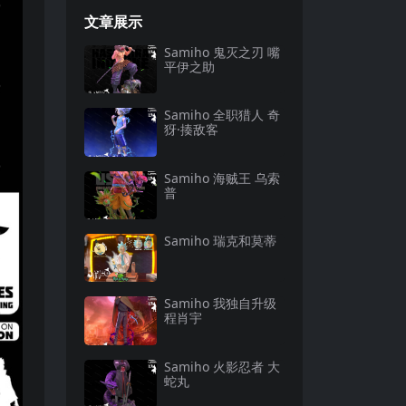
文章展示
Samiho 鬼灭之刃 嘴
平伊之助
Samiho 全职猎人 奇
犽·揍敌客
Samiho 海贼王 乌索
普
Samiho 瑞克和莫蒂
Samiho 我独自升级
程肖宇
Samiho 火影忍者 大
蛇丸