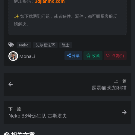
解压密码：
3djianmo.com
✨️ 如下载遇到问题，或者缺件、漏件，都可联系客服反
馈解决。
Neko
艾尔登法环
隐士
MonaLi
分享
收藏
点赞(
0
)
上一篇
霹雳猫 斑加利猫
下一篇
Neko 33号远征队 古斯塔夫
相关文章