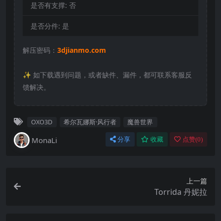
是否有支撑:
否
是否分件:
是
解压密码：
3djianmo.com
✨️ 如下载遇到问题，或者缺件、漏件，都可联系客服反
馈解决。
OXO3D
希尔瓦娜斯·风行者
魔兽世界
MonaLi
分享
收藏
点赞(
0
)
上一篇
Torrida 丹妮拉