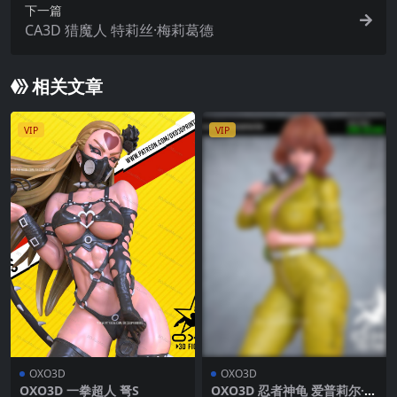
下一篇
CA3D 猎魔人 特莉丝·梅莉葛德
相关文章
VIP
VIP
OXO3D
OXO3D
OXO3D 一拳超人 弩S
OXO3D 忍者神龟 爱普莉尔·奥