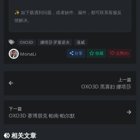
✨️ 如下载遇到问题，或者缺件、漏件，都可联系客服反
馈解决。
OXO3D
娜塔莎·罗曼诺夫
漫威
MonaLi
分享
收藏
点赞(
0
)
上一篇
OXO3D 黑寡妇 娜塔莎
下一篇
OXO3D 赛博朋克 帕南·帕尔默
相关文章