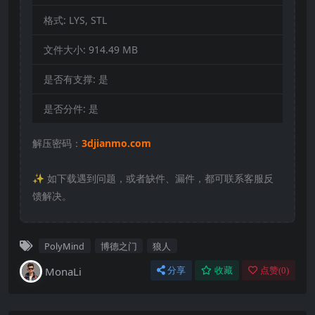
格式:
LYS, STL
文件大小:
914.49 MB
是否有支撑:
是
是否分件:
是
解压密码：
3djianmo.com
✨️ 如下载遇到问题，或者缺件、漏件，都可联系客服反
馈解决。
PolyMind
博德之门
狼人
MonaLi
分享
收藏
点赞(
0
)