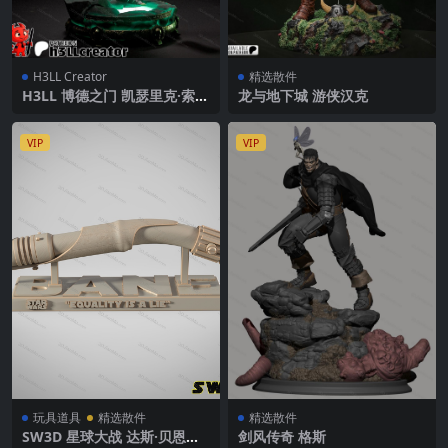
H3LL Creator
精选散件
H3LL 博德之门 凯瑟里克·索姆
龙与地下城 游侠汉克
将军
VIP
VIP
玩具道具
精选散件
精选散件
SW3D 星球大战 达斯·贝恩的
剑风传奇 格斯