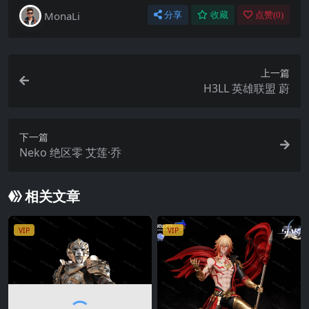
MonaLi
分享
收藏
点赞(
0
)
上一篇
H3LL 英雄联盟 蔚
下一篇
Neko 绝区零 艾莲·乔
相关文章
VIP
VIP