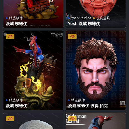
精选散件
Yosh Studios
玩具道具
漫威 蜘蛛侠
Yosh ‌漫威 蜘蛛侠
VIP
VIP
精选散件
精选散件
漫威 蜘蛛侠
漫威 蜘蛛侠 彼得·帕克
VIP
VIP