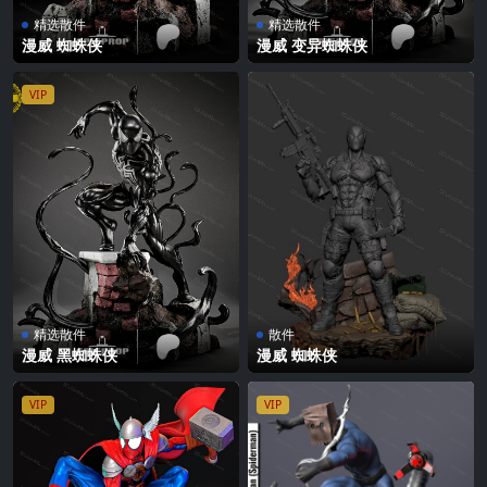
精选散件
精选散件
漫威 蜘蛛侠
漫威 变异蜘蛛侠
VIP
精选散件
散件
漫威 黑蜘蛛侠
漫威 蜘蛛侠
VIP
VIP