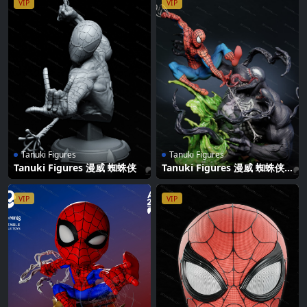
VIP
VIP
Tanuki Figures
Tanuki Figures
Tanuki Figures 漫威 蜘蛛侠
Tanuki Figures 漫威 蜘蛛侠 V
S 毒液
VIP
VIP