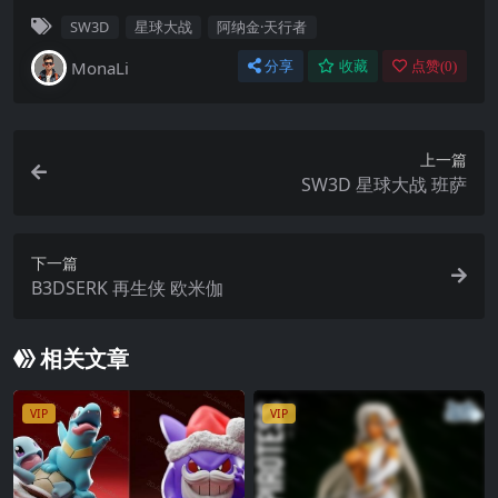
SW3D
星球大战
阿纳金·天行者
MonaLi
分享
收藏
点赞(
0
)
上一篇
SW3D 星球大战 班萨
下一篇
B3DSERK 再生侠 欧米伽
相关文章
VIP
VIP