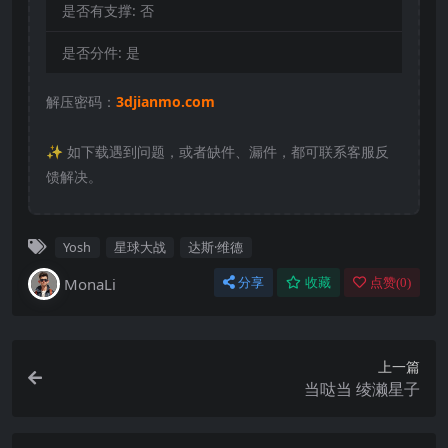
是否有支撑:
否
是否分件:
是
解压密码：
3djianmo.com
✨️ 如下载遇到问题，或者缺件、漏件，都可联系客服反
馈解决。
Yosh
星球大战
达斯·维德
MonaLi
分享
收藏
点赞(
0
)
上一篇
当哒当 绫濑星子