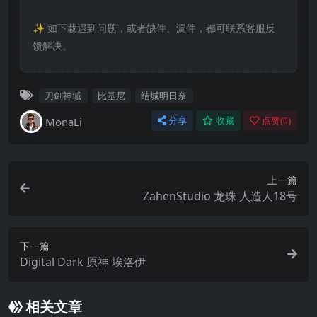
✨️ 如下载遇到问题，或者缺件、漏件，都可联系客服反
馈解决。
刀剑神域
比基尼
结城明日奈
MonaLi
分享
收藏
点赞(
0
)
上一篇
ZahenStudio 龙珠 人造人18号
下一篇
Digital Dark 原神 埃洛伊
相关文章