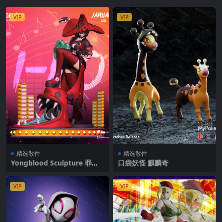
VIP
VIP
精选散件
精选散件
Yongblood Sculpture 罪恶
口袋妖怪 麒麟奇
装备 茵诺
VIP
VIP