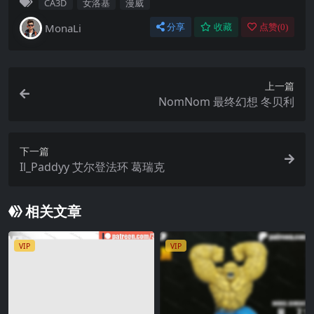
CA3D
女洛基
漫威
MonaLi
分享
收藏
点赞(
0
)
上一篇
NomNom 最终幻想 冬贝利
下一篇
Il_Paddyy 艾尔登法环 葛瑞克
相关文章
VIP
VIP