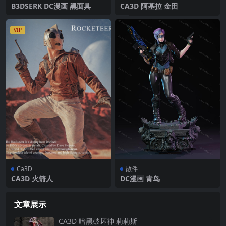
B3DSERK DC漫画 黑面具
CA3D 阿基拉 金田
VIP
Ca3D
散件
CA3D 火箭人
DC漫画 青鸟
文章展示
CA3D 暗黑破坏神 莉莉斯