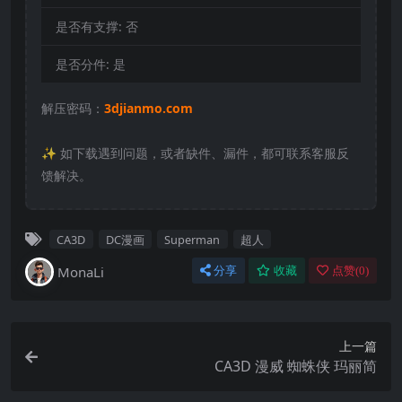
是否有支撑:
否
是否分件:
是
解压密码：
3djianmo.com
✨️ 如下载遇到问题，或者缺件、漏件，都可联系客服反
馈解决。
CA3D
DC漫画
Superman
超人
MonaLi
分享
收藏
点赞(
0
)
上一篇
CA3D 漫威 蜘蛛侠 玛丽简