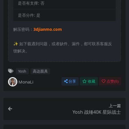
是否有支撑:
否
是否分件:
是
解压密码：
3djianmo.com
✨️ 如下载遇到问题，或者缺件、漏件，都可联系客服反
馈解决。
Yosh
高达面具
MonaLi
分享
收藏
点赞(
0
)
上一篇
Yosh 战锤40K 星际战士