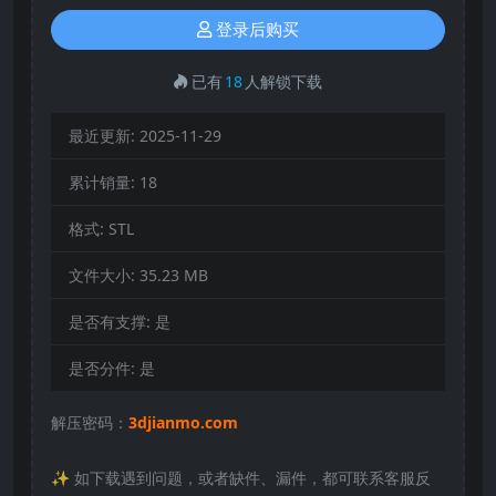
登录后购买
已有
18
人解锁下载
最近更新:
2025-11-29
累计销量:
18
格式:
STL
文件大小:
35.23 MB
是否有支撑:
是
是否分件:
是
解压密码：
3djianmo.com
✨️ 如下载遇到问题，或者缺件、漏件，都可联系客服反