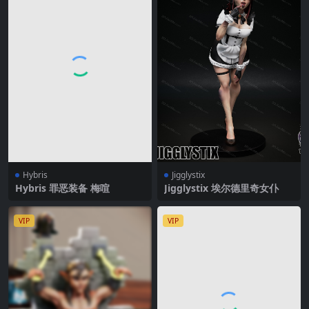
Hybris
Jigglystix
Hybris 罪恶装备 梅喧
Jigglystix 埃尔德里奇女仆
VIP
VIP