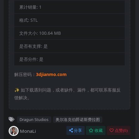
累计销量:
1
格式:
STL
文件大小:
100.64 MB
是否有支撑:
是
是否分件:
是
解压密码：
3djianmo.com
✨️ 如下载遇到问题，或者缺件、漏件，都可联系客服反
馈解决。
Dragun Studios
奥尔洛克伯爵诺斯费拉图
MonaLi
分享
收藏
点赞(
0
)